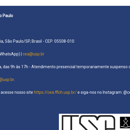
o Paulo
versitária, São Paulo/SP, Brasil - CEP: 05
(WhatsApp) |
cea@usp.br
a, das 9h às 17h - Atendimento presencial temporariamente suspenso d
@usp.br
.
 acesse nosso site
https://cea.fflch.usp.br/
e siga-nos no Instagram: @c