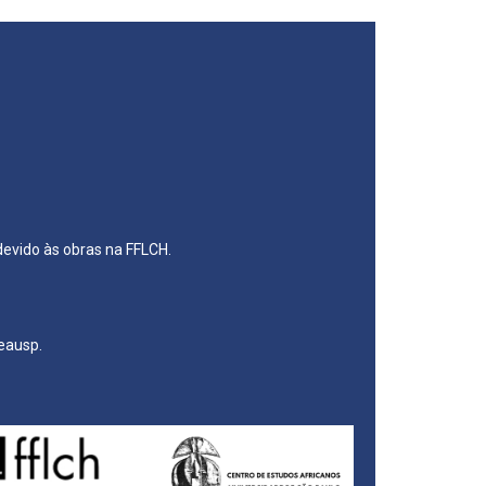
508-010
evido às obras na FFLCH.
eausp.