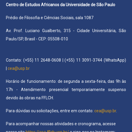
Centro de Estudos Africanos da Universidade de São Paulo
Prédio de Filosofia e Ciências Sociais, sala 1087
Av. Prof. Luciano Gualberto, 315 -
Cidade Universitária, São
Paulo/SP, Brasil - CEP: 05508-010
Contato: (+55) 11 2648-0608 | (+55) 11 3091-3744 (WhatsApp)
|
cea@usp.br
Horário de funcionamento: de segunda a sexta-feira, das 9h às
17h - Atendimento presencial temporariamente suspenso
devido às obras na FFLCH.
Para dúvidas ou solicitações, entre em contato:
cea@usp.br
.
Para acompanhar nossas atividades e cronograma, acesse
nosso site
https://cea.fflch.usp.br/
e siga-nos no Instagram: